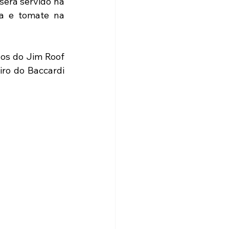
será servido na 
 e tomate na 
vos do Jim Roof 
ro do Baccardi 