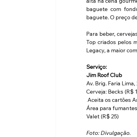
alta na cena gourmet
baguete com fondu
baguete. O preço d
Para beber, cerveja
Top criados pelos m
Legacy, a maior co
Serviço:
Jim Roof Club
Av. Brig. Faria Lima
Cerveja: Becks (R$ 
 Aceita os cartões 
Área para fumantes
Valet (R$ 25)
Foto: Divulgação.