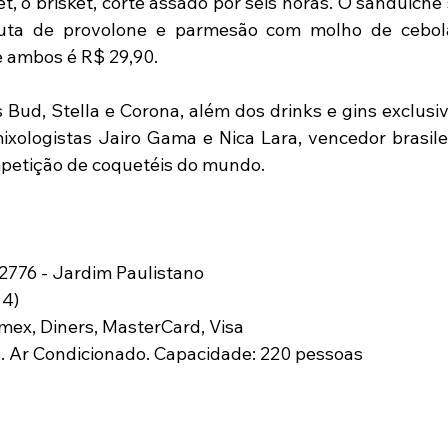
, o brisket, corte assado por seis horas. O sanduiche 
ta de provolone e parmesão com molho de cebola
e ambos é R$ 29,90.
s Bud, Stella e Corona, além dos drinks e gins exclusi
ixologistas Jairo Gama e Nica Lara, vencedor brasilei
mpetição de coquetéis do mundo.
, 2776 - Jardim Paulistano
14)
Amex, Diners, MasterCard, Visa
. Ar Condicionado. Capacidade: 220 pessoas