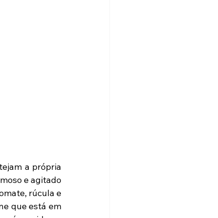
ejam a própria 
moso e agitado 
omate, rúcula e 
e que está em 