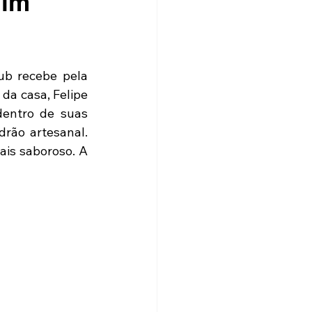
Jim
ub recebe pela 
da casa, Felipe 
dentro de suas 
rão artesanal. 
ais saboroso. A 