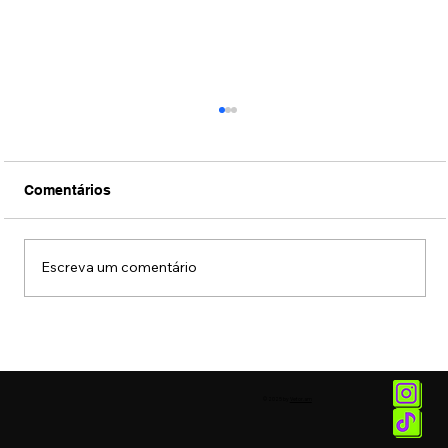
Comentários
Escreva um comentário
Filme sobre a vida de Silvio Santos
ganha primeiro trailer oficial, veja aqui
no ZZ.
© 2025 by
Vetor.am