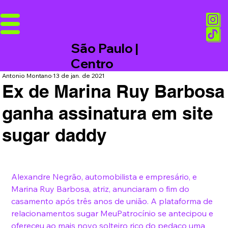
São Paulo |
Centro
Antonio Montano
13 de jan. de 2021
Ex de Marina Ruy Barbosa
ganha assinatura em site
sugar daddy
Alexandre Negrão, automobilista e empresário, e 
Marina Ruy Barbosa, atriz, anunciaram o fim do 
casamento após três anos de união. A plataforma de 
relacionamentos sugar 
MeuPatrocínio
 se antecipou e 
ofereceu ao mais novo solteiro rico do pedaço uma 