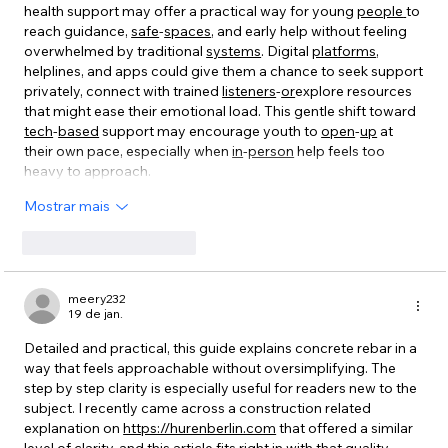
health support may offer a practical way for young 
people
to 
reach guidance, 
safe
-
spaces
, and early help without feeling 
overwhelmed by traditional 
systems
. Digital 
platforms
, 
helplines, and apps could give them a chance to seek support 
privately, connect with trained 
listeners
-
or
explore resources 
that might ease their emotional load. This gentle shift toward 
tech
-
based
 support may encourage youth to 
open
-
up
 at 
their own pace, especially when 
in
-
person
 help feels too 
heavy to approach.
Mostrar mais
Curtir
Responder
meery232
19 de jan.
Detailed and practical, this guide explains concrete rebar in a 
way that feels approachable without oversimplifying. The 
step by step clarity is especially useful for readers new to the 
subject. I recently came across a construction related 
explanation on 
https://hurenberlin.com
 that offered a similar 
level of clarity, and this article fits right in with that quality. 