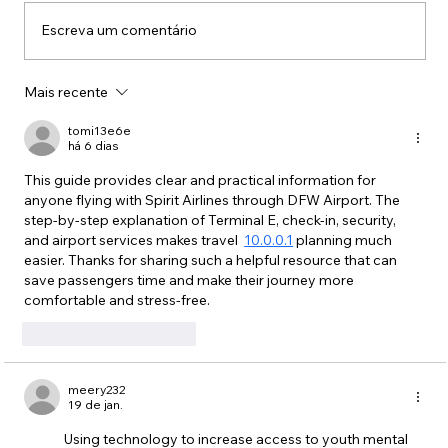
Escreva um comentário
Mais recente
Reprodução virtual de objetos e
processos terá impacto na prevenção
tomi13e6e
de tragédias climáticas
há 6 dias
This guide provides clear and practical information for 
anyone flying with Spirit Airlines through DFW Airport. The 
step-by-step explanation of Terminal E, check-in, security, 
and airport services makes travel  
10.0.0.1
 planning much 
easier. Thanks for sharing such a helpful resource that can 
save passengers time and make their journey more 
comfortable and stress-free.
Curtir
Responder
meery232
19 de jan.
	Using technology to increase access to youth mental 