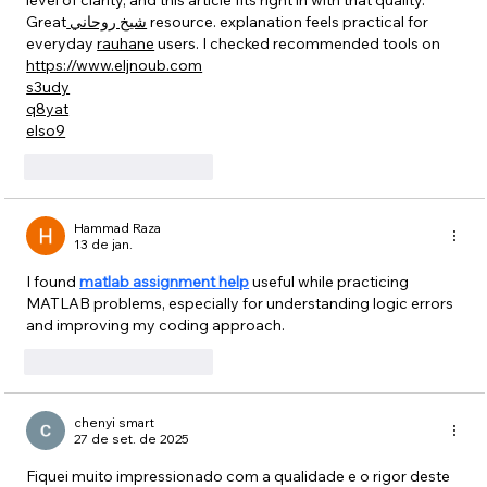
Great
 شيخ روحاني
 resource. explanation feels practical for 
everyday 
rauhane
 users. I checked recommended tools on 
https://www.eljnoub.com
s3udy
q8yat
elso9
Curtir
Responder
Hammad Raza
13 de jan.
I found 
matlab assignment help
 useful while practicing 
MATLAB problems, especially for understanding logic errors 
and improving my coding approach.
Curtir
Responder
chenyi smart
27 de set. de 2025
Fiquei muito impressionado com a qualidade e o rigor deste 