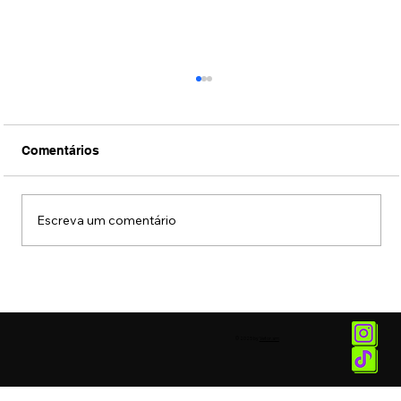
Comentários
Escreva um comentário
Reprodução virtual de objetos e
processos terá impacto na prevenção
de tragédias climáticas
© 2025 by
Vetor.am