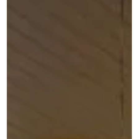
filmes a R$ 10
Nos dias 27 e 28 de julho, rede exibe nas telonas oito longas-
metragens que concorrem na maior premiação do
audiovisual nacional.