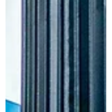
23 de jul.
Museu das Favelas recebe exposição
sobre Alcione
O Museu das Favelas está com a exposição ‘Com Amor,
Alcione’ em cartaz. Idealizada e produzida pelo Centro
Cultural Vale Maranhão (CCVM), a mostra ganha sua primeira
itinerância e abriu ao público no dia 10 de julho. A mostra traz
a retrospectiva de cinco décadas de carreira e revela a
construção da identidade brasileira através do legado da
artista. São mais de 650 itens do acervo da artista. (Foto:
Divulgação/ Agência SP) A mostra, que reúne mais de 650
itens do acervo pess